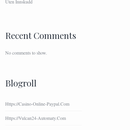
Uten Innskudd
Recent Comments
No comments to show.
Blogroll
Https://casino-Online-Paypal.com
Https://vulcan24-Automaty.com