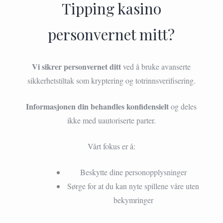
Tipping kasino
personvernet mitt?
Vi sikrer personvernet ditt
ved å bruke avanserte
sikkerhetstiltak som kryptering og totrinnsverifisering.
Informasjonen din behandles konfidensielt
og deles
ikke med uautoriserte parter.
Vårt fokus er å:
Beskytte dine personopplysninger
Sørge for at du kan nyte spillene våre uten
bekymringer