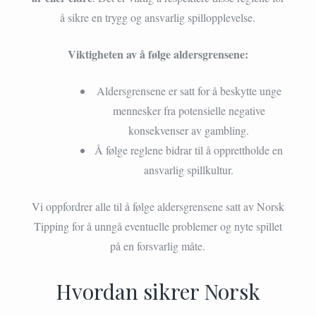
å sikre en trygg og ansvarlig spillopplevelse.
Viktigheten av å følge aldersgrensene:
Aldersgrensene er satt for å beskytte unge
mennesker fra potensielle negative
konsekvenser av gambling.
Å følge reglene bidrar til å opprettholde en
ansvarlig spillkultur.
Vi oppfordrer alle til å følge aldersgrensene satt av Norsk
Tipping for å unngå eventuelle problemer og nyte spillet
på en forsvarlig måte.
Hvordan sikrer Norsk