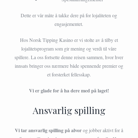
Dette er vår måte å takke dere på for lojaliteten og
engasjementet.
Hos Norsk Tipping Kasino er vi stolte av å tilby et
lojalitetsprogram som gir mening og verdi til våre
spillere. La oss fortsette denne reisen sammen, hvor hver
innsats bringer oss nærmere både spennende premier og
et forsterket fellesskap.
Vi er glade for å ha dere med på laget!
Ansvarlig spilling
Vi tar ansvarlig spilling på alvor
og jobber aktivt for å