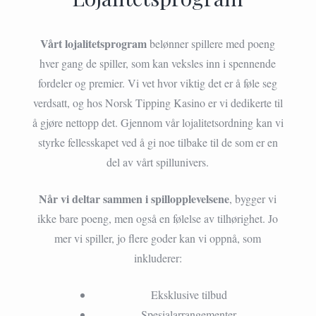
Vårt lojalitetsprogram
belønner spillere med poeng
hver gang de spiller, som kan veksles inn i spennende
fordeler og premier. Vi vet hvor viktig det er å føle seg
verdsatt, og hos Norsk Tipping Kasino er vi dedikerte til
å gjøre nettopp det. Gjennom vår lojalitetsordning kan vi
styrke fellesskapet ved å gi noe tilbake til de som er en
del av vårt spillunivers.
Når vi deltar sammen i spillopplevelsene
, bygger vi
ikke bare poeng, men også en følelse av tilhørighet. Jo
mer vi spiller, jo flere goder kan vi oppnå, som
inkluderer:
Eksklusive tilbud
Spesialarrangementer