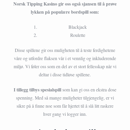
Norsk Tipping Kasino gir oss også sjansen til å prøve
lykken på populære bordspill som:
Blackjack
Roulette
Disse spillene gir oss muligheten til å teste ferdighetene
våre og utfordre flaksen vår i et vennlig og inkluderende
miljø. Vi føler oss som en del av et stort fellesskap når vi
deltar i disse tidløse spillene.
I tillegg tilbys spesialspill
som kan gi oss en ekstra dose
spenning. Med så mange muligheter tilgjengelig, er vi
sikre på å finne noe som får hjertet til å slå litt raskere
hver gang vi logger inn.