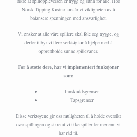
sikre at spillopplevelsen er trygg og sunn for alle. Hos
Norsk Tipping Kasino forstår vi viktigheten av å
balansere spenningen med ansvarlighet.
Vi ønsker at alle våre spillere skal føle seg trygge, og
derfor tilbyr vi flere verktøy for å hjelpe med å
opprettholde sunne spillevaner.
For å støtte dere, har vi implementert funksjoner
som:
Innskuddsgrenser
Tapsgrenser
Disse verktøyene gir oss muligheten til å holde oversikt
over spillingen og sikre at vi ikke spiller for mer enn vi
har råd til.