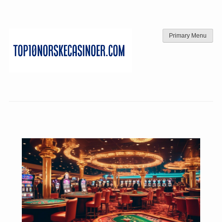
Skip
to
content
Primary Menu