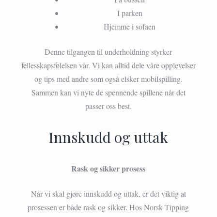
I parken
Hjemme i sofaen
Denne tilgangen til underholdning styrker
fellesskapsfølelsen vår. Vi kan alltid dele våre opplevelser
og tips med andre som også elsker mobilspilling.
Sammen kan vi nyte de spennende spillene når det
passer oss best.
Innskudd og uttak
Rask og sikker prosess
Når vi skal gjøre innskudd og uttak, er det viktig at
prosessen er både rask og sikker. Hos Norsk Tipping