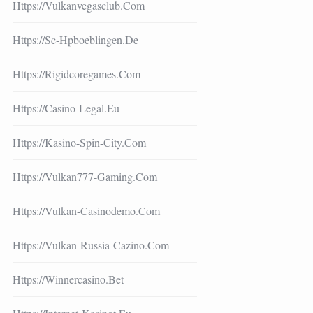
Https://vulkanvegasclub.com
Https://sc-Hpboeblingen.de
Https://rigidcoregames.com
Https://casino-Legal.eu
Https://kasino-Spin-City.com
Https://vulkan777-Gaming.com
Https://vulkan-Casinodemo.com
Https://vulkan-Russia-Cazino.com
Https://winnercasino.bet