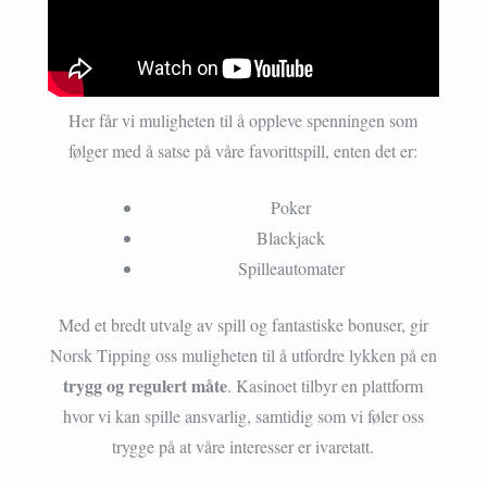
Her får vi muligheten til å oppleve spenningen som
følger med å satse på våre favorittspill, enten det er:
Poker
Blackjack
Spilleautomater
Med et bredt utvalg av spill og fantastiske bonuser, gir
Norsk Tipping oss muligheten til å utfordre lykken på en
trygg og regulert måte
. Kasinoet tilbyr en plattform
hvor vi kan spille ansvarlig, samtidig som vi føler oss
trygge på at våre interesser er ivaretatt.