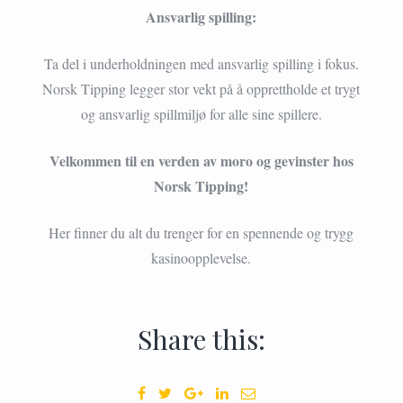
Ansvarlig spilling:
Ta del i underholdningen med ansvarlig spilling i fokus.
Norsk Tipping legger stor vekt på å opprettholde et trygt
og ansvarlig spillmiljø for alle sine spillere.
Velkommen til en verden av moro og gevinster hos
Norsk Tipping!
Her finner du alt du trenger for en spennende og trygg
kasinoopplevelse.
Share this: