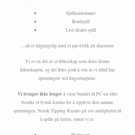
Spilleautomater
Bordspill
Live dealer-spill
…alt er tilgjengelig med et par trykk på skjermen.
Vi er en del av et fellesskap som deler denne
lidenskapen, og det føles godt å vite at vi alltid har
spenningen ved fingertuppene.
Vi trenger ikke lenger
å være bundet til PC-en eller
besøke et fysisk kasino for å oppleve den samme
spenningen. Norsk Tipping Kasino gir oss muligheten til
å spille på farten, enten vi er:
På bussen