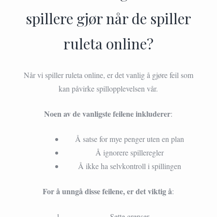
spillere gjør når de spiller
ruleta online?
Når vi spiller ruleta online, er det vanlig å gjøre feil som
kan påvirke spillopplevelsen vår.
Noen av de vanligste feilene inkluderer
:
Å satse for mye penger uten en plan
Å ignorere spilleregler
Å ikke ha selvkontroll i spillingen
For å unngå disse feilene, er det viktig å
:
Sette grenser