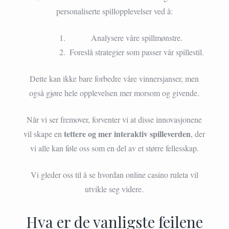
personaliserte spillopplevelser ved å:
Analysere våre spillmønstre.
Foreslå strategier som passer vår spillestil.
Dette kan ikke bare forbedre våre vinnersjanser, men
også gjøre hele opplevelsen mer morsom og givende.
Når vi ser fremover, forventer vi at disse innovasjonene
tettere og mer interaktiv spilleverden
vil skape en
, der
vi alle kan føle oss som en del av et større fellesskap.
Vi gleder oss til å se hvordan online casino ruleta vil
utvikle seg videre.
Hva er de vanligste feilene