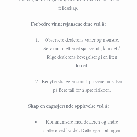
fellesskap.
Forbedre vinnersjansene dine ved å:
Observere dealerens vaner og mønstre.
Selv om rulett er et sjansespill, kan det å
følge dealerens bevegelser gi en liten
fordel.
Benytte strategier som å plassere innsatser
på flere tall for å spre risikoen.
Skap en engasjerende opplevelse ved å:
Kommunisere med dealeren og andre
spillere ved bordet. Dette gjør spillingen