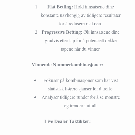
Flat Betting:
Hold innsatsene dine
konstante uavhengig av tidligere resultater
for å redusere risikoen.
Progressive Betting:
Øk innsatsene dine
gradvis etter tap for å potensielt dekke
tapene når du vinner.
Vinnende Nummerkombinasjoner:
Fokuser på kombinasjoner som har vist
statistisk høyere sjanser for å treffe.
Analyser tidligere runder for å se mønstre
og trender i utfall.
Live Dealer Taktikker: