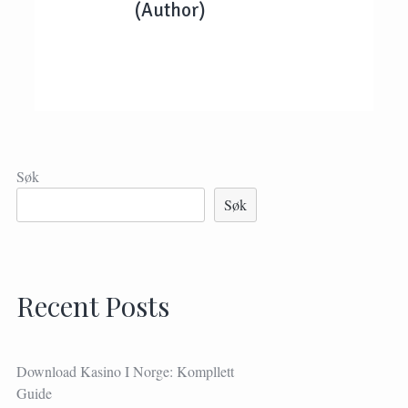
(Author)
Søk
Søk
Recent Posts
Download Kasino I Norge: Kompllett
Guide