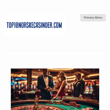
Skip
to
content
Primary Menu