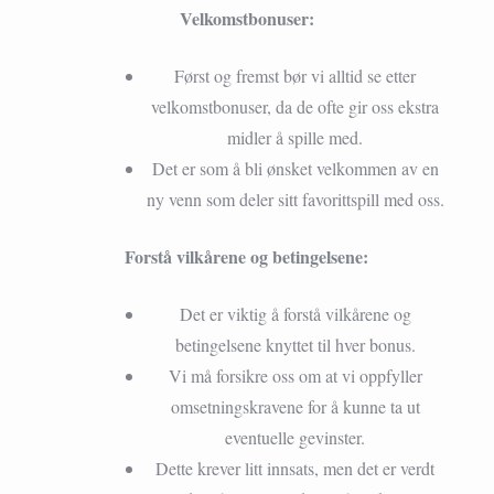
Velkomstbonuser:
Først og fremst bør vi alltid se etter
velkomstbonuser, da de ofte gir oss ekstra
midler å spille med.
Det er som å bli ønsket velkommen av en
ny venn som deler sitt favorittspill med oss.
Forstå vilkårene og betingelsene:
Det er viktig å forstå vilkårene og
betingelsene knyttet til hver bonus.
Vi må forsikre oss om at vi oppfyller
omsetningskravene for å kunne ta ut
eventuelle gevinster.
Dette krever litt innsats, men det er verdt