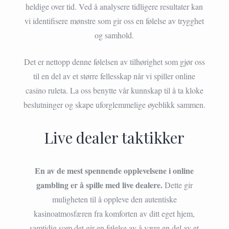
heldige over tid. Ved å analysere tidligere resultater kan
vi identifisere mønstre som gir oss en følelse av trygghet
og samhold.
Det er nettopp denne følelsen av tilhørighet som gjør oss
til en del av et større fellesskap når vi spiller online
casino ruleta. La oss benytte vår kunnskap til å ta kloke
beslutninger og skape uforglemmelige øyeblikk sammen.
Live dealer taktikker
En av de mest spennende opplevelsene i online
gambling er å spille med live dealere.
Dette gir
muligheten til å oppleve den autentiske
kasinoatmosfæren fra komforten av ditt eget hjem,
samtidig som det gir en følelse av å være en del av et