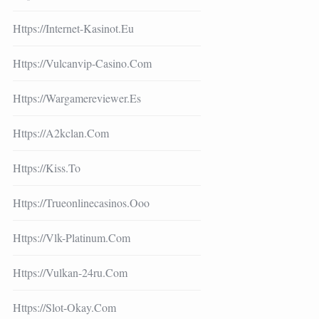
Https://internet-Kasinot.eu
Https://vulcanvip-Casino.com
Https://wargamereviewer.es
Https://a2kclan.com
Https://kiss.to
Https://trueonlinecasinos.ooo
Https://vlk-Platinum.com
Https://vulkan-24ru.com
Https://slot-Okay.com