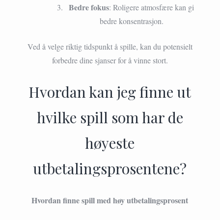
Bedre fokus
: Roligere atmosfære kan gi
bedre konsentrasjon.
Ved å velge riktig tidspunkt å spille, kan du potensielt
forbedre dine sjanser for å vinne stort.
Hvordan kan jeg finne ut
hvilke spill som har de
høyeste
utbetalingsprosentene?
Hvordan finne spill med høy utbetalingsprosent