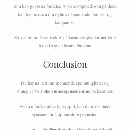
som kan gi ekstra fordeler. Å være oppmerksom på disse
kan hjelpe oss å dra nytte av spennende bonuser og
kampanjer.
Så, det er lurt å være aktiv på kasinoets plattformer for å
få med seg de beste tilbudene.
Conclusion
Du har nå lært om spennende spillmuligheter og
øke vinnersjansene dine
strategier for å
på kasinoet.
Ved å utforske ulike typer spill, kan du maksimere
sjansene for å oppnå store gevinster:
Spilleautomater
: Disse tilbyr et bredt