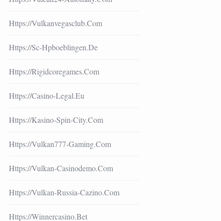
Https://vulkanvegasclub.com
Https://sc-Hpboeblingen.de
Https://rigidcoregames.com
Https://casino-Legal.eu
Https://kasino-Spin-City.com
Https://vulkan777-Gaming.com
Https://vulkan-Casinodemo.com
Https://vulkan-Russia-Cazino.com
Https://winnercasino.bet