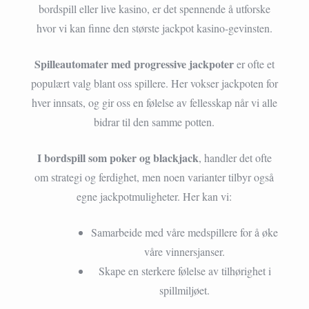
bordspill eller live kasino, er det spennende å utforske
hvor vi kan finne den største jackpot kasino-gevinsten.
Spilleautomater med progressive jackpoter
er ofte et
populært valg blant oss spillere. Her vokser jackpoten for
hver innsats, og gir oss en følelse av fellesskap når vi alle
bidrar til den samme potten.
I bordspill som poker og blackjack
, handler det ofte
om strategi og ferdighet, men noen varianter tilbyr også
egne jackpotmuligheter. Her kan vi:
Samarbeide med våre medspillere for å øke
våre vinnersjanser.
Skape en sterkere følelse av tilhørighet i
spillmiljøet.