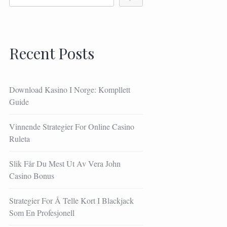
Recent Posts
Download Kasino I Norge: Kompllett
Guide
Vinnende Strategier For Online Casino
Ruleta
Slik Får Du Mest Ut Av Vera John
Casino Bonus
Strategier For Å Telle Kort I Blackjack
Som En Profesjonell